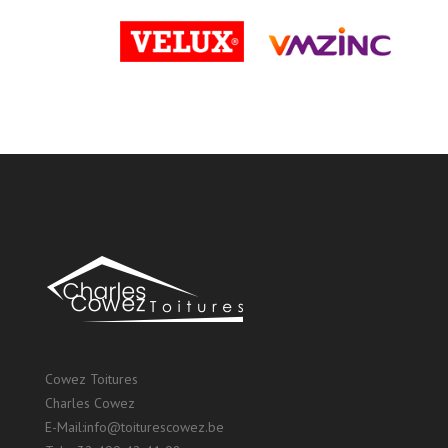
Cowez Toitures
Charles Cowez
E-Mail:
info@toiturescowez.be